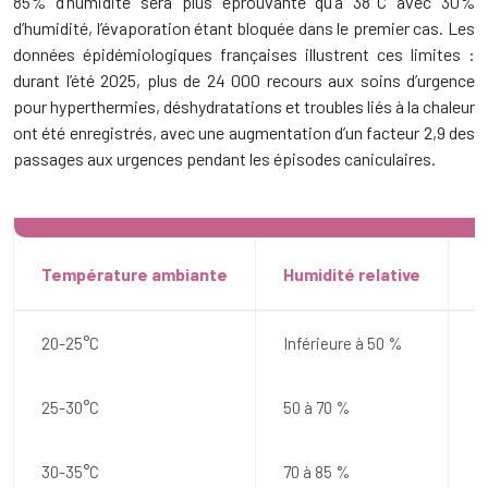
85% d’humidité sera plus éprouvante qu’à 38°C avec 30%
d’humidité, l’évaporation étant bloquée dans le premier cas. Les
données épidémiologiques françaises illustrent ces limites :
durant l’été 2025, plus de 24 000 recours aux soins d’urgence
pour hyperthermies, déshydratations et troubles liés à la chaleur
ont été enregistrés, avec une augmentation d’un facteur 2,9 des
passages aux urgences pendant les épisodes caniculaires.
Température ambiante
Humidité relative
E
20-25°C
Inférieure à 50 %
O
25-30°C
50 à 70 %
B
30-35°C
70 à 85 %
R